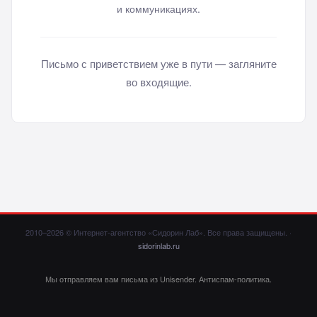
и коммуникациях.
Письмо с приветствием уже в пути — загляните
во входящие.
2010–2026 © Интернет-агентство «Сидорин Лаб». Все права защищены. ·
sidorinlab.ru
Мы отправляем вам письма из
Unisender
.
Антиспам-политика
.