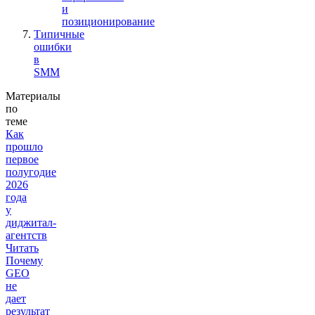
и
позиционирование
Типичные
ошибки
в
SMM
Материалы
по
теме
Как
прошло
первое
полугодие
2026
года
у
диджитал-
агентств
Читать
Почему
GEO
не
дает
результат