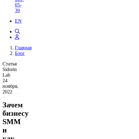
65-
39
EN
Главная
Блог
Статья
Sidorin
Lab
24
ноября,
2022
Зачем
бизнесу
SMM
и
как