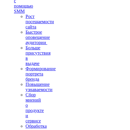
с
помощью
SMM
Рост
посещаемости
сайта
Быстрое
оповещение
аудитории
Больше
присутствия
в
выдаче
Формирование
портрета
бренда
Повышение
узнаваемости
Сбор
мнений
о
продукте
и
сервисе
Обработка