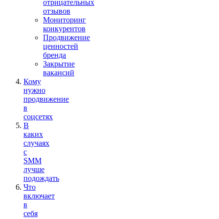
отрицательных
отзывов
Мониторинг
конкурентов
Продвижение
ценностей
бренда
Закрытие
вакансий
Кому
нужно
продвижение
в
соцсетях
В
каких
случаях
с
SMM
лучше
подождать
Что
включает
в
себя