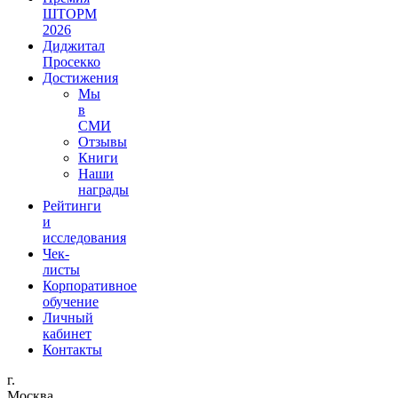
ШТОРМ
2026
Диджитал
Просекко
Достижения
Мы
в
СМИ
Отзывы
Книги
Наши
награды
Рейтинги
и
исследования
Чек-
листы
Корпоративное
обучение
Личный
кабинет
Контакты
г.
Москва,