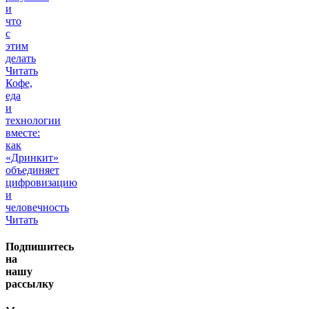
и
что
с
этим
делать
Читать
Кофе,
еда
и
технологии
вместе:
как
«Дринкит»
объединяет
цифровизацию
и
человечность
Читать
Подпишитесь
на
нашу
рассылку