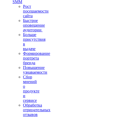
SMM
Рост
посещаемости
сайта
Быстрое
оповещение
аудитории
Больше
присутствия
в
выдаче
Формирование
портрета
бренда
Повышение
узнаваемости
Сбор
мнений
о
продукте
и
сервисе
Обработка
отрицательных
отзывов