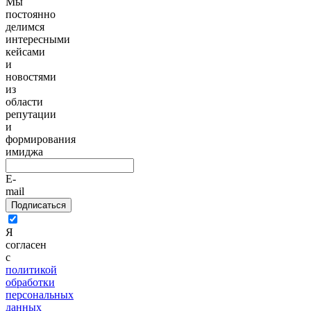
Мы
постоянно
делимся
интересными
кейсами
и
новостями
из
области
репутации
и
формирования
имиджа
E-
mail
Подписаться
Я
согласен
с
политикой
обработки
персональных
данных