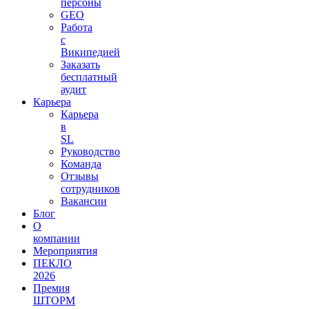
персоны
GEO
Работа
с
Википедией
Заказать
бесплатный
аудит
Карьера
Карьера
в
SL
Руководство
Команда
Отзывы
сотрудников
Вакансии
Блог
О
компании
Мероприятия
ПЕКЛО
2026
Премия
ШТОРМ