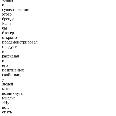
узнает
о
существовании
этого
бренда.
Если
бы
блогер
открыто
продемонстрировал
продукт
и
рассказал
о
его
позитивных
свойствах,
у
людей
могли
возникнуть
мысли:
«Ну
вот,
опять