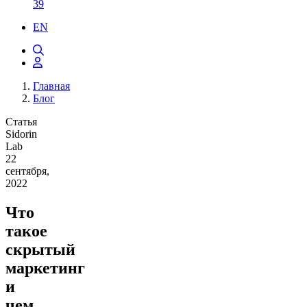
39
EN
Главная
Блог
Статья
Sidorin
Lab
22
сентября,
2022
Что
такое
скрытый
маркетинг
и
чем