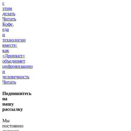
с
этим
делать
Читать
Кофе,
еда
и
технологии
вместе:
как
«Дринкит»
объединяет
цифровизацию
и
человечность
Читать
Подпишитесь
на
нашу
рассылку
Мы
постоянно