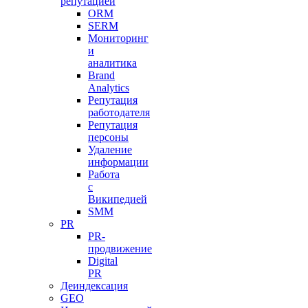
репутацией
ORM
SERM
Мониторинг
и
аналитика
Brand
Analytics
Репутация
работодателя
Репутация
персоны
Удаление
информации
Работа
с
Википедией
SMM
PR
PR-
продвижение
Digital
PR
Деиндексация
GEO