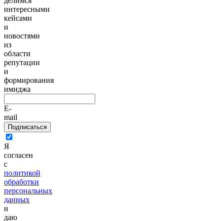
делимся
интересными
кейсами
и
новостями
из
области
репутации
и
формирования
имиджа
E-
mail
Подписаться
Я
согласен
с
политикой
обработки
персональных
данных
и
даю