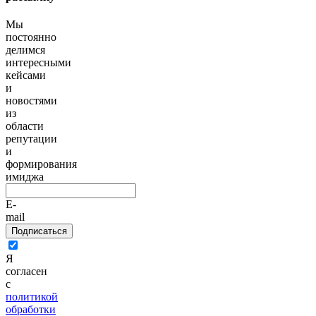
Мы
постоянно
делимся
интересными
кейсами
и
новостями
из
области
репутации
и
формирования
имиджа
E-
mail
Подписаться
Я
согласен
с
политикой
обработки