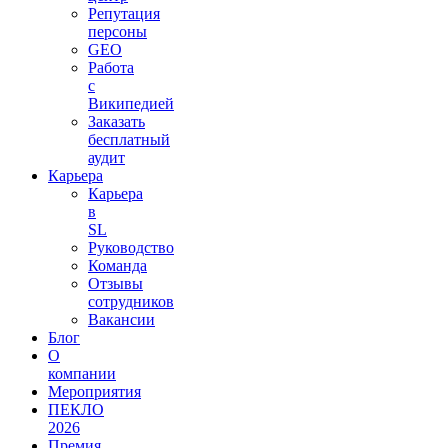
Репутация
персоны
GEO
Работа
с
Википедией
Заказать
бесплатный
аудит
Карьера
Карьера
в
SL
Руководство
Команда
Отзывы
сотрудников
Вакансии
Блог
О
компании
Мероприятия
ПЕКЛО
2026
Премия