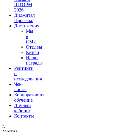
ШТОРМ
2026
Диджитал
Просекко
Достижения
Мы
в
СМИ
Отзывы
Книги
Наши
награды
Рейтинги
и
исследования
Чек-
листы
Корпоративное
обучение
Личный
кабинет
Контакты
г.
Москва,