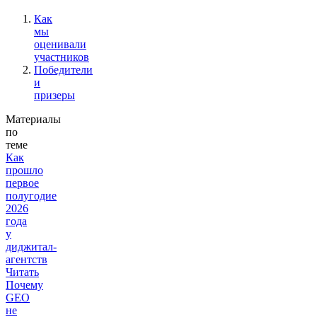
Как
мы
оценивали
участников
Победители
и
призеры
Материалы
по
теме
Как
прошло
первое
полугодие
2026
года
у
диджитал-
агентств
Читать
Почему
GEO
не