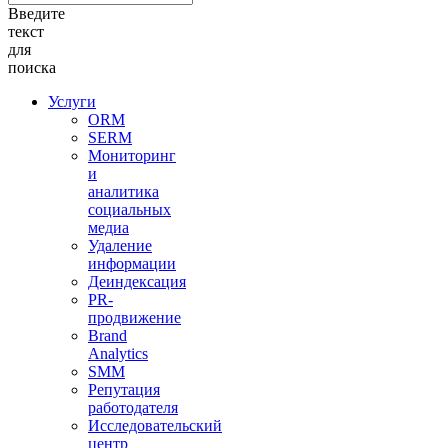
Введите
текст
для
поиска
Услуги
ORM
SERM
Мониторинг
и
аналитика
социальных
медиа
Удаление
информации
Деиндексация
PR-
продвижение
Brand
Analytics
SMM
Репутация
работодателя
Исследовательский
центр