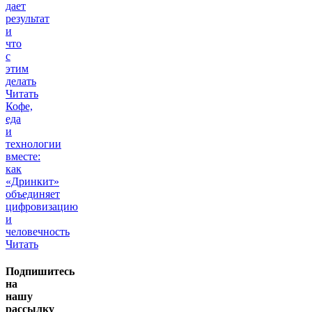
дает
результат
и
что
с
этим
делать
Читать
Кофе,
еда
и
технологии
вместе:
как
«Дринкит»
объединяет
цифровизацию
и
человечность
Читать
Подпишитесь
на
нашу
рассылку