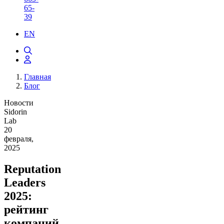
65-
39
EN
Главная
Блог
Новости
Sidorin
Lab
20
февраля,
2025
Reputation
Leaders
2025:
рейтинг
компаний