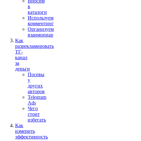
Вносим
в
каталоги
Используем
комментинг
Организуем
взаимопиар
Как
разрекламировать
ТГ-
канал
за
деньги
Посевы
у
других
авторов
Telegram
Ads
Чего
стоит
избегать
Как
измерить
эффективность