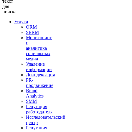
текст
для
поиска
Услуги
ORM
SERM
Мониторинг
и
аналитика
социальных
медиа
Удаление
информации
Деиндексация
PR-
продвижение
Brand
Analytics
SMM
Репутация
работодателя
Исследовательский
центр
Репутация