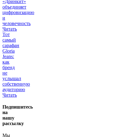
«Дринкит»
объединяет
цифровизацию
и
человечность
Читать
Тот
самый
сарафан
Gloria
Jeans:
как
бренд
не
услышал
собственную
аудиторию
Читать
Подпишитесь
на
нашу
рассылку
Мы