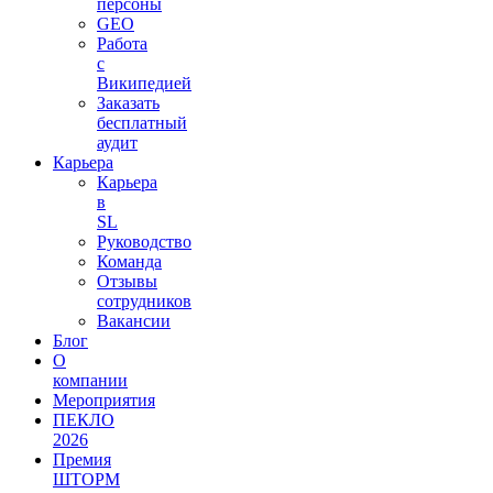
персоны
GEO
Работа
с
Википедией
Заказать
бесплатный
аудит
Карьера
Карьера
в
SL
Руководство
Команда
Отзывы
сотрудников
Вакансии
Блог
О
компании
Мероприятия
ПЕКЛО
2026
Премия
ШТОРМ