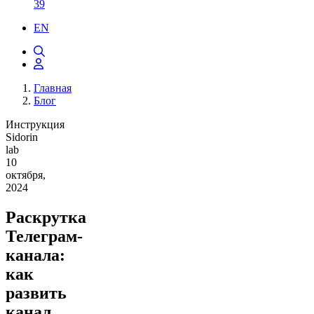
39
EN
Главная
Блог
Инструкция
Sidorin
lab
10
октября,
2024
Раскрутка
Телеграм-
канала:
как
развить
канал