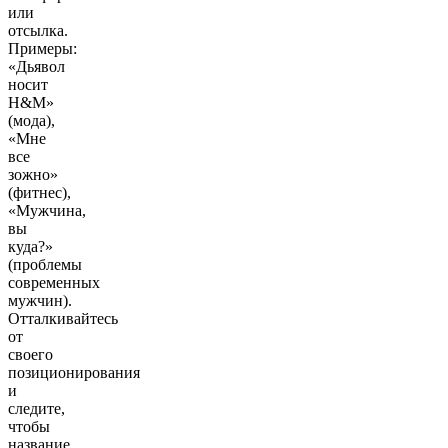
или
отсылка.
Примеры:
«Дьявол
носит
H&M»
(мода),
«Мне
все
зожно»
(фитнес),
«Мужчина,
вы
куда?»
(проблемы
современных
мужчин).
Отталкивайтесь
от
своего
позиционирования
и
следите,
чтобы
название