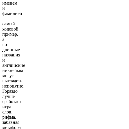
именем
и
фамилией
—
самый
ходовой
пример,
а
вот
длинные
названия
и
английские
никнеймы
могут
выглядеть
непонятно.
Гораздо
лучше
сработает
игра
слов,
рифма,
забавная
метафора