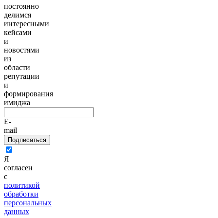
постоянно
делимся
интересными
кейсами
и
новостями
из
области
репутации
и
формирования
имиджа
E-
mail
Подписаться
Я
согласен
с
политикой
обработки
персональных
данных