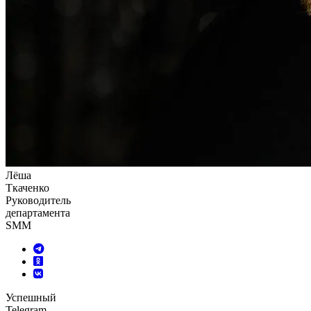
Лёша
Ткаченко
Руководитель
департамента
SMM
Успешный
Telegram-