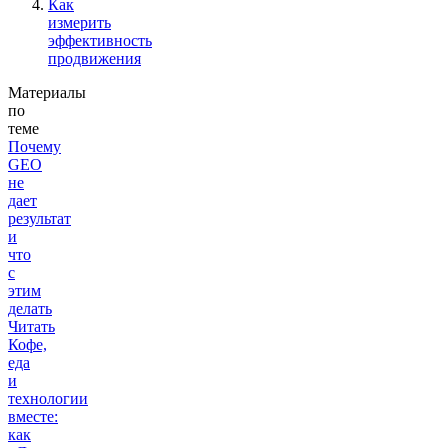
Как
измерить
эффективность
продвижения
Материалы
по
теме
Почему
GEO
не
дает
результат
и
что
с
этим
делать
Читать
Кофе,
еда
и
технологии
вместе:
как