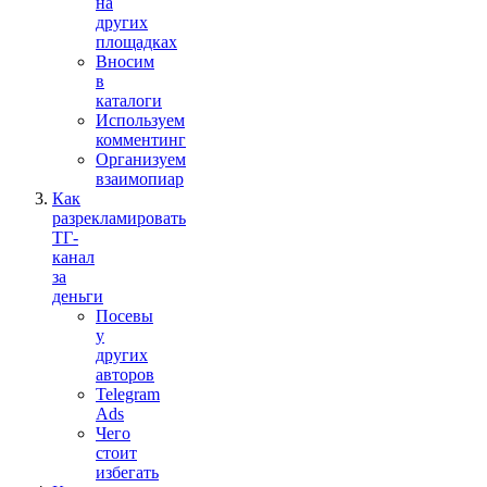
на
других
площадках
Вносим
в
каталоги
Используем
комментинг
Организуем
взаимопиар
Как
разрекламировать
ТГ-
канал
за
деньги
Посевы
у
других
авторов
Telegram
Ads
Чего
стоит
избегать