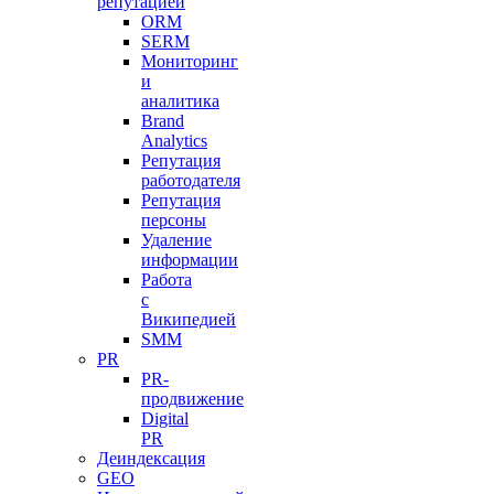
репутацией
ORM
SERM
Мониторинг
и
аналитика
Brand
Analytics
Репутация
работодателя
Репутация
персоны
Удаление
информации
Работа
с
Википедией
SMM
PR
PR-
продвижение
Digital
PR
Деиндексация
GEO