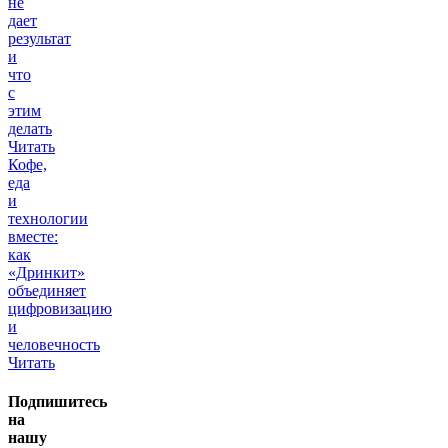
не
дает
результат
и
что
с
этим
делать
Читать
Кофе,
еда
и
технологии
вместе:
как
«Дринкит»
объединяет
цифровизацию
и
человечность
Читать
Подпишитесь
на
нашу