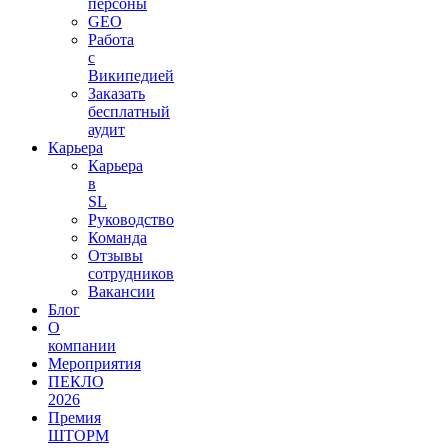
персоны
GEO
Работа
с
Википедией
Заказать
бесплатный
аудит
Карьера
Карьера
в
SL
Руководство
Команда
Отзывы
сотрудников
Вакансии
Блог
О
компании
Мероприятия
ПЕКЛО
2026
Премия
ШТОРМ