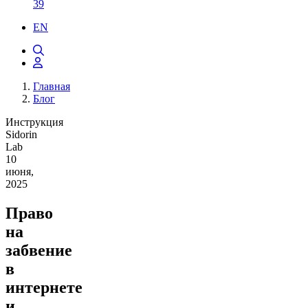
39
EN
Главная
Блог
Инструкция
Sidorin
Lab
10
июня,
2025
Право
на
забвение
в
интернете
и