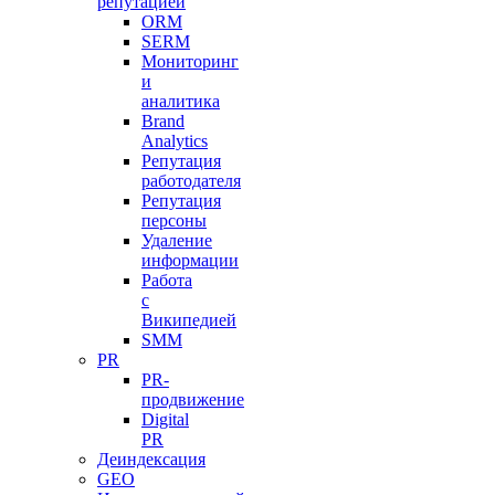
репутацией
ORM
SERM
Мониторинг
и
аналитика
Brand
Analytics
Репутация
работодателя
Репутация
персоны
Удаление
информации
Работа
с
Википедией
SMM
PR
PR-
продвижение
Digital
PR
Деиндексация
GEO