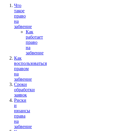
Что
такое
право
на
забвение
Как
работает
право
на
забвение
Как
воспользоваться
правом
на
забвение
Сроки
обработки
заявок
Риски
и
нюансы
права
на
забвение