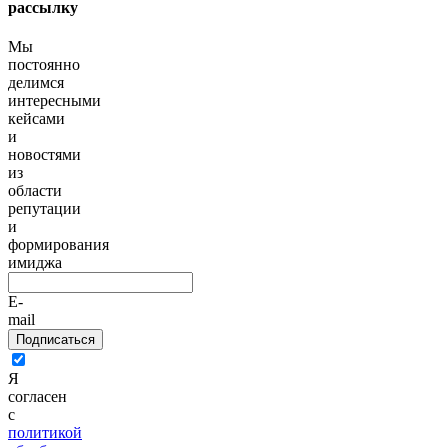
рассылку
Мы
постоянно
делимся
интересными
кейсами
и
новостями
из
области
репутации
и
формирования
имиджа
E-
mail
Подписаться
Я
согласен
с
политикой