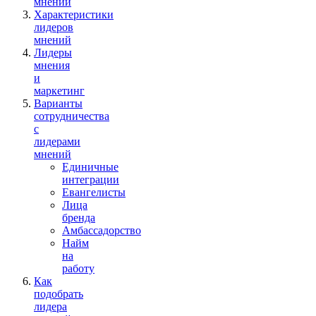
мнений
Характеристики
лидеров
мнений
Лидеры
мнения
и
маркетинг
Варианты
сотрудничества
с
лидерами
мнений
Единичные
интеграции
Евангелисты
Лица
бренда
Амбассадорство
Найм
на
работу
Как
подобрать
лидера