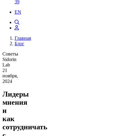
39
EN
Главная
Блог
Советы
Sidorin
Lab
21
ноября,
2024
Лидеры
мнения
и
как
сотрудничать
с