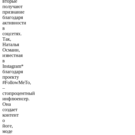
вторые
получают
признание
благодаря
активности
в
соцсетях.
Так,
Наталья
Османн,
известная
в
Instagram*
благодаря
проекту
#FollowMeTo,
–
стопроцентный
инфлюенсер.
Она
создает
контент
о
йоге,
моде