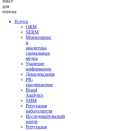
текст
для
поиска
Услуги
ORM
SERM
Мониторинг
и
аналитика
социальных
медиа
Удаление
информации
Деиндексация
PR-
продвижение
Brand
Analytics
SMM
Репутация
работодателя
Исследовательский
центр
Репутация