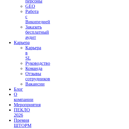
персоны
GEO
Работа
с
Википедией
Заказать
бесплатный
аудит
Карьера
Карьера
в
SL
Руководство
Команда
Отзывы
сотрудников
Вакансии
Блог
О
компании
Мероприятия
ПЕКЛО
2026
Премия
ШТОРМ