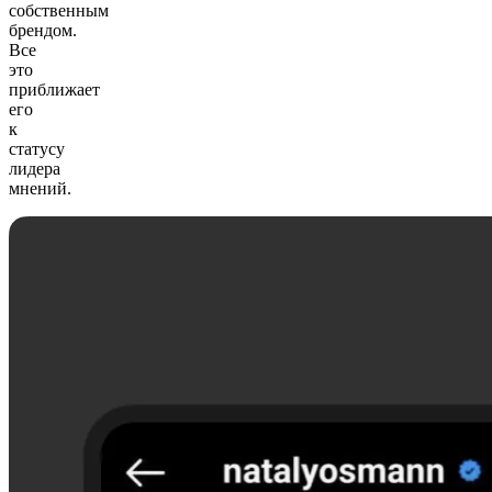
собственным
брендом.
Все
это
приближает
его
к
статусу
лидера
мнений.