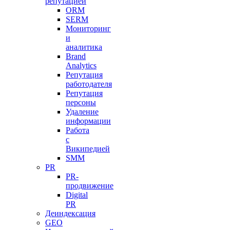
репутацией
ORM
SERM
Мониторинг
и
аналитика
Brand
Analytics
Репутация
работодателя
Репутация
персоны
Удаление
информации
Работа
с
Википедией
SMM
PR
PR-
продвижение
Digital
PR
Деиндексация
GEO