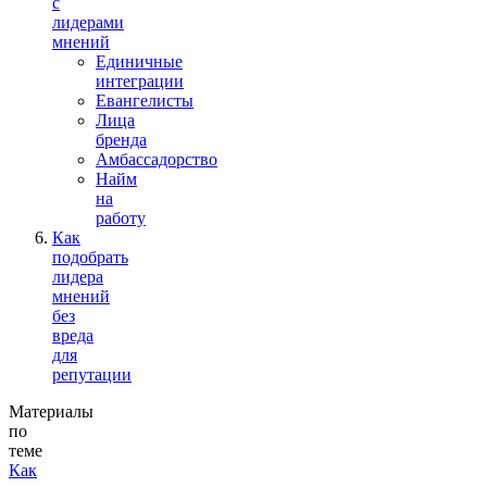
с
лидерами
мнений
Единичные
интеграции
Евангелисты
Лица
бренда
Амбассадорство
Найм
на
работу
Как
подобрать
лидера
мнений
без
вреда
для
репутации
Материалы
по
теме
Как