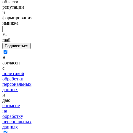
области
репутации
и
формирования
имиджа
E-
mail
Подписаться
Я
согласен
с
политикой
обработки
персональных
данных
и
даю
согласие
на
обработку
персональных
данных