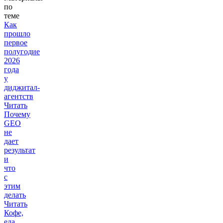
по
теме
Как
прошло
первое
полугодие
2026
года
у
диджитал-
агентств
Читать
Почему
GEO
не
дает
результат
и
что
с
этим
делать
Читать
Кофе,
еда