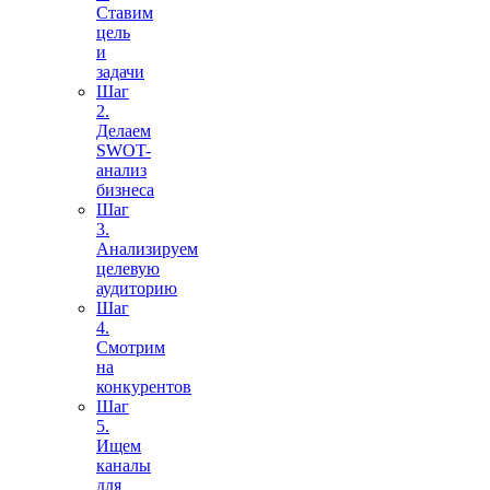
Ставим
цель
и
задачи
Шаг
2.
Делаем
SWOT-
анализ
бизнеса
Шаг
3.
Анализируем
целевую
аудиторию
Шаг
4.
Смотрим
на
конкурентов
Шаг
5.
Ищем
каналы
для