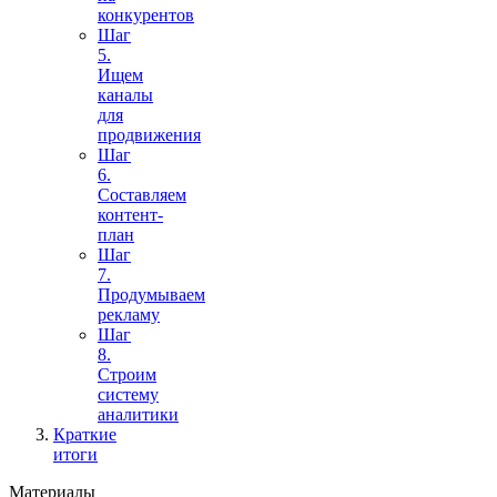
конкурентов
Шаг
5.
Ищем
каналы
для
продвижения
Шаг
6.
Составляем
контент-
план
Шаг
7.
Продумываем
рекламу
Шаг
8.
Строим
систему
аналитики
Краткие
итоги
Материалы