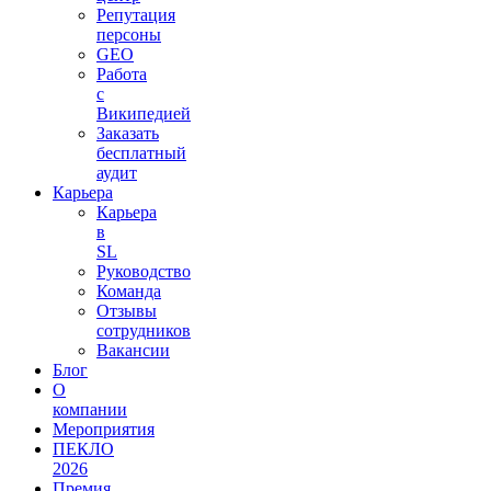
Репутация
персоны
GEO
Работа
с
Википедией
Заказать
бесплатный
аудит
Карьера
Карьера
в
SL
Руководство
Команда
Отзывы
сотрудников
Вакансии
Блог
О
компании
Мероприятия
ПЕКЛО
2026
Премия