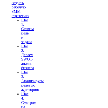
создать
рабочую
SMM-
стратегию
Шаг
1.
Ставим
цель
и
задачи
Шаг
2.
Делаем
SWOT-
анализ
бизнеса
Шаг
3.
Анализируем
целевую
аудиторию
Шаг
4.
Смотрим
на