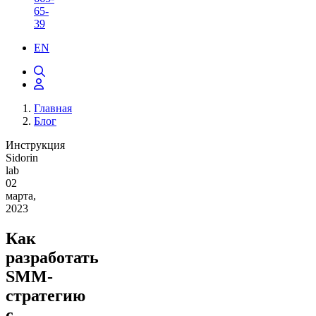
65-
39
EN
Главная
Блог
Инструкция
Sidorin
lab
02
марта,
2023
Как
разработать
SMM-
стратегию
с