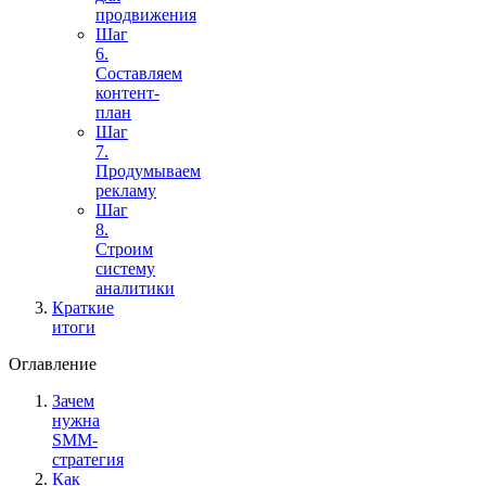
продвижения
Шаг
6.
Составляем
контент-
план
Шаг
7.
Продумываем
рекламу
Шаг
8.
Строим
систему
аналитики
Краткие
итоги
Оглавление
Зачем
нужна
SMM-
стратегия
Как