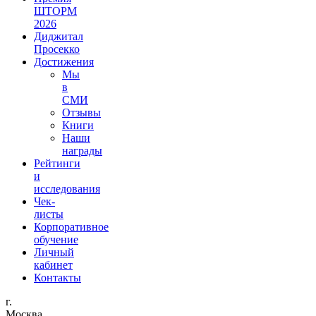
ШТОРМ
2026
Диджитал
Просекко
Достижения
Мы
в
СМИ
Отзывы
Книги
Наши
награды
Рейтинги
и
исследования
Чек-
листы
Корпоративное
обучение
Личный
кабинет
Контакты
г.
Москва,