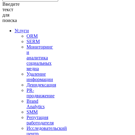
Введите
текст
для
поиска
Услуги
ORM
SERM
Мониторинг
и
аналитика
социальных
медиа
Удаление
информации
Деиндексация
PR-
продвижение
Brand
Analytics
SMM
Репутация
работодателя
Исследовательский
центр