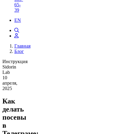
65-
39
EN
Главная
Блог
Инструкция
Sidorin
Lab
10
апреля,
2025
Как
делать
посевы
в
Телеграме: