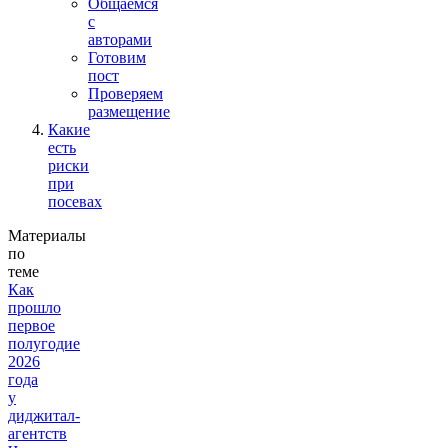
Общаемся
с
авторами
Готовим
пост
Проверяем
размещение
Какие
есть
риски
при
посевах
Материалы
по
теме
Как
прошло
первое
полугодие
2026
года
у
диджитал-
агентств