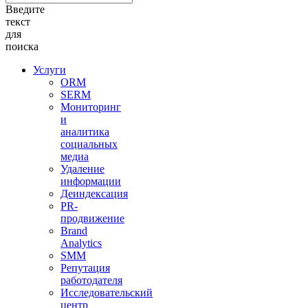
Введите
текст
для
поиска
Услуги
ORM
SERM
Мониторинг
и
аналитика
социальных
медиа
Удаление
информации
Деиндексация
PR-
продвижение
Brand
Analytics
SMM
Репутация
работодателя
Исследовательский
центр