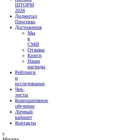
ШТОРМ
2026
Диджитал
Просекко
Достижения
Мы
в
СМИ
Отзывы
Книги
Наши
награды
Рейтинги
и
исследования
Чек-
листы
Корпоративное
обучение
Личный
кабинет
Контакты
г.
Москва,