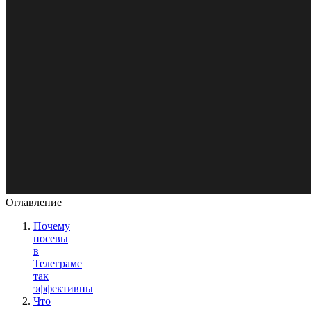
Оглавление
Почему
посевы
в
Телеграме
так
эффективны
Что