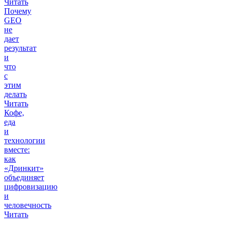
Читать
Почему
GEO
не
дает
результат
и
что
с
этим
делать
Читать
Кофе,
еда
и
технологии
вместе:
как
«Дринкит»
объединяет
цифровизацию
и
человечность
Читать