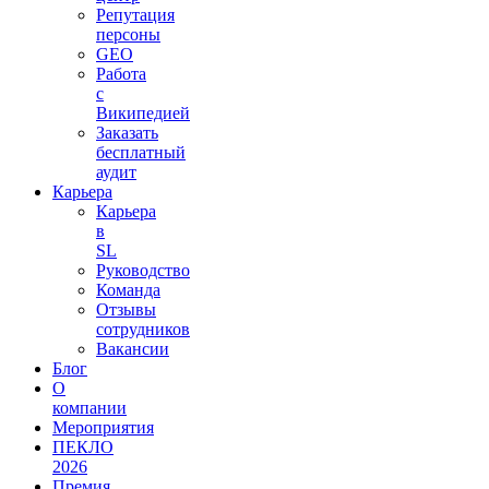
Репутация
персоны
GEO
Работа
с
Википедией
Заказать
бесплатный
аудит
Карьера
Карьера
в
SL
Руководство
Команда
Отзывы
сотрудников
Вакансии
Блог
О
компании
Мероприятия
ПЕКЛО
2026
Премия