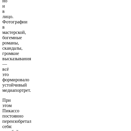
но
и
в
лицо.
Фотографии
в
мастерской,
богемные
романы,
скандалы,
громкие
высказывания
—
всё
это
формировало
устойчивый
медиапортрет.
При
этом
Пикассо
постоянно
переизобретал
себя: