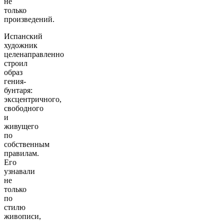
не
только
произведений.
Испанский
художник
целенаправленно
строил
образ
гения-
бунтаря:
эксцентричного,
свободного
и
живущего
по
собственным
правилам.
Его
узнавали
не
только
по
стилю
живописи,