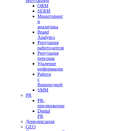
репутацией
ORM
SERM
Мониторинг
и
аналитика
Brand
Analytics
Репутация
работодателя
Репутация
персоны
Удаление
информации
Работа
с
Википедией
SMM
PR
PR-
продвижение
Digital
PR
Деиндексация
GEO