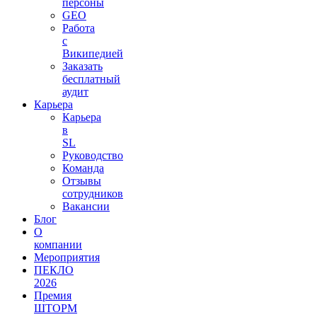
персоны
GEO
Работа
с
Википедией
Заказать
бесплатный
аудит
Карьера
Карьера
в
SL
Руководство
Команда
Отзывы
сотрудников
Вакансии
Блог
О
компании
Мероприятия
ПЕКЛО
2026
Премия
ШТОРМ