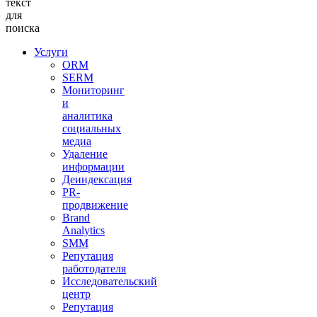
текст
для
поиска
Услуги
ORM
SERM
Мониторинг
и
аналитика
социальных
медиа
Удаление
информации
Деиндексация
PR-
продвижение
Brand
Analytics
SMM
Репутация
работодателя
Исследовательский
центр
Репутация