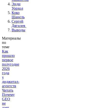
Энди
Уорхол
Коко
Шанель
Сергей
Дягилев
Выводы
Материалы
по
теме
Как
прошло
первое
полугодие
2026
года
у
диджитал-
агентств
Читать
Почему
GEO
не
дает