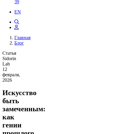
39
EN
Главная
Блог
Статья
Sidorin
Lab
12
февраля,
2026
Искусство
быть
замеченным:
как
гении
прошлого