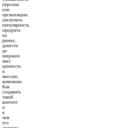
персоны
или
организации,
увеличить
популярность
продукта
на
рынке,
донести
до
широких
масс
ценности
и
миссию
компании.
Как
создавать
такой
контент
и
в
чем
его
отличие