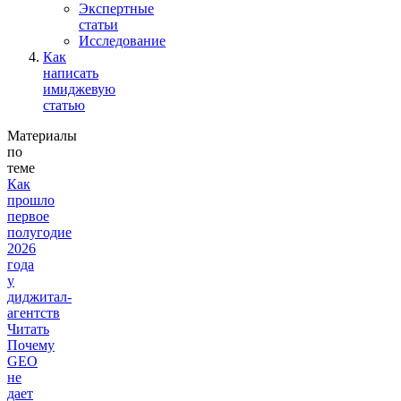
Экспертные
статьи
Исследование
Как
написать
имиджевую
статью
Материалы
по
теме
Как
прошло
первое
полугодие
2026
года
у
диджитал-
агентств
Читать
Почему
GEO
не
дает