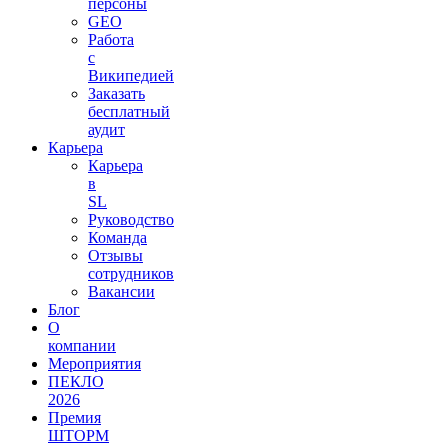
персоны
GEO
Работа
с
Википедией
Заказать
бесплатный
аудит
Карьера
Карьера
в
SL
Руководство
Команда
Отзывы
сотрудников
Вакансии
Блог
О
компании
Мероприятия
ПЕКЛО
2026
Премия
ШТОРМ