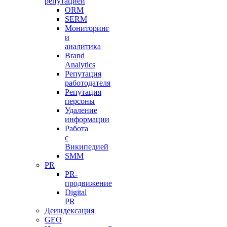
репутацией
ORM
SERM
Мониторинг
и
аналитика
Brand
Analytics
Репутация
работодателя
Репутация
персоны
Удаление
информации
Работа
с
Википедией
SMM
PR
PR-
продвижение
Digital
PR
Деиндексация
GEO