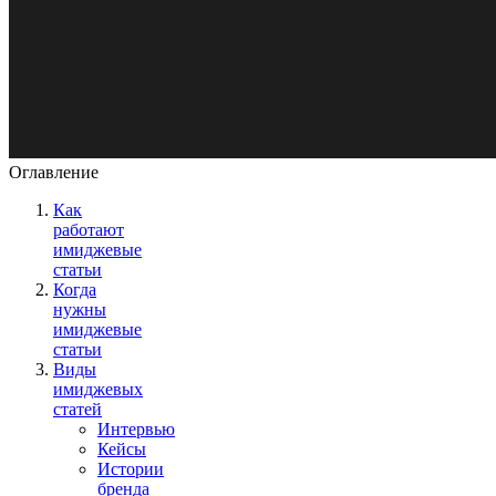
Оглавление
Как
работают
имиджевые
статьи
Когда
нужны
имиджевые
статьи
Виды
имиджевых
статей
Интервью
Кейсы
Истории
бренда