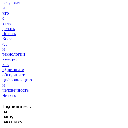
результат
и
что
с
этим
делать
Читать
Кофе,
еда
и
технологии
вместе:
как
«Дринкит»
объединяет
цифровизацию
и
человечность
Читать
Подпишитесь
на
нашу
рассылку