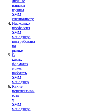
личные
навыки
нужны
SMM-
специалисту
Насколько
профессия
SMM-
менеджера
востребована
на
рынке
В
каких
форматах
может
работать
SMM-
менеджер
Какие
перспективы
есть
у
SMM-
менеджера