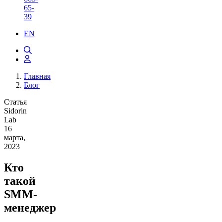
65-
39
EN
Главная
Блог
Статья
Sidorin
Lab
16
марта,
2023
Кто
такой
SMM-
менеджер