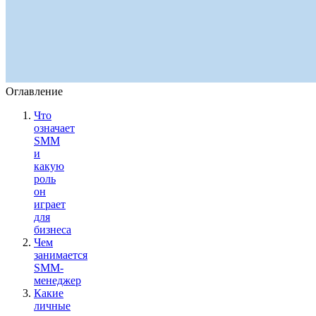
Оглавление
Что
означает
SMM
и
какую
роль
он
играет
для
бизнеса
Чем
занимается
SMM-
менеджер
Какие
личные