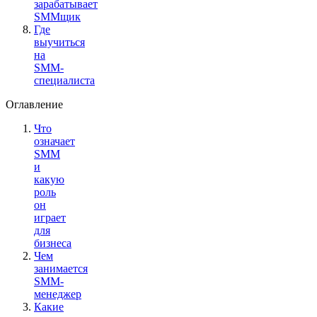
зарабатывает
SMMщик
Где
выучиться
на
SMM-
специалиста
Оглавление
Что
означает
SMM
и
какую
роль
он
играет
для
бизнеса
Чем
занимается
SMM-
менеджер
Какие