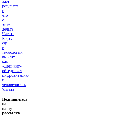
дает
результат
и
что
с
этим
делать
Читать
Кофе,
еда
и
технологии
вместе:
как
«Дринкит»
объединяет
цифровизацию
и
человечность
Читать
Подпишитесь
на
нашу
рассылку