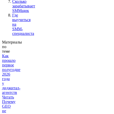
Сколько
зарабатывает
SMMщик
Где
выучиться
на
SMM-
специалиста
Материалы
по
теме
Как
прошло
первое
полугодие
2026
года
у
диджитал-
агентств
Читать
Почему
GEO
не