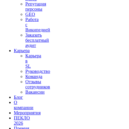
Репутация
персоны
GEO
Работа
с
Википедией
Заказать
бесплатный
аудит
Карьера
Карьера
в
SL
Руководство
Команда
Отзывы
сотрудников
Вакансии
Блог
О
компании
Мероприятия
ПЕКЛО
2026
Премия