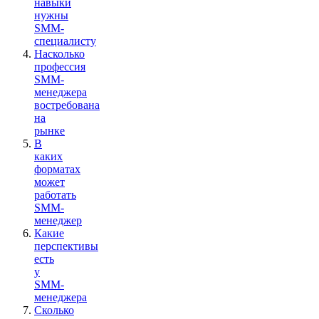
навыки
нужны
SMM-
специалисту
Насколько
профессия
SMM-
менеджера
востребована
на
рынке
В
каких
форматах
может
работать
SMM-
менеджер
Какие
перспективы
есть
у
SMM-
менеджера
Сколько