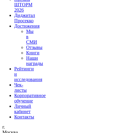
ШТОРМ
2026
Диджитал
Просекко
Достижения
Мы
в
СМИ
Отзывы
Книги
Наши
награды
Рейтинги
и
исследования
Чек-
листы
Корпоративное
обучение
Личный
кабинет
Контакты
г.
Москва,