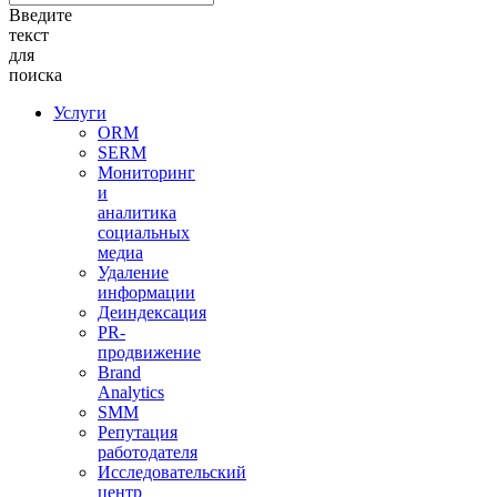
Введите
текст
для
поиска
Услуги
ORM
SERM
Мониторинг
и
аналитика
социальных
медиа
Удаление
информации
Деиндексация
PR-
продвижение
Brand
Analytics
SMM
Репутация
работодателя
Исследовательский
центр